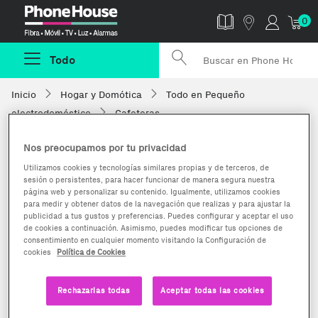
Phonehouse
0
Todo
Inicio
Hogar y Domótica
Todo en Pequeño
electrodoméstico
Cafeteras
Nos preocupamos por tu privacidad
Utilizamos cookies y tecnologías similares propias y de terceros, de
sesión o persistentes, para hacer funcionar de manera segura nuestra
página web y personalizar su contenido. Igualmente, utilizamos cookies
para medir y obtener datos de la navegación que realizas y para ajustar la
publicidad a tus gustos y preferencias. Puedes configurar y aceptar el uso
de cookies a continuación. Asimismo, puedes modificar tus opciones de
consentimiento en cualquier momento visitando la Configuración de
cookies
Política de Cookies
Rechazarlas todas
Aceptar todas las cookies