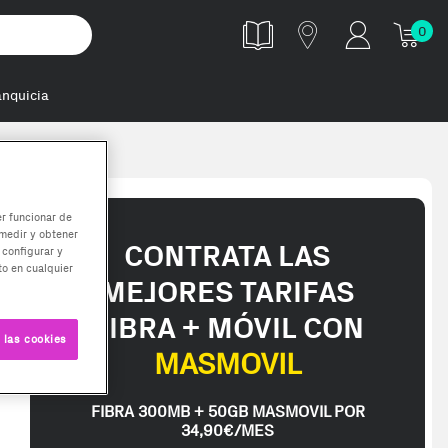
0
anquicia
er funcionar de
medir y obtener
CONTRATA LAS
 configurar y
o en cualquier
MEJORES TARIFAS
FIBRA + MÓVIL CON
 las cookies
MASMOVIL
FIBRA 300MB + 50GB MASMOVIL POR
34,90€/MES