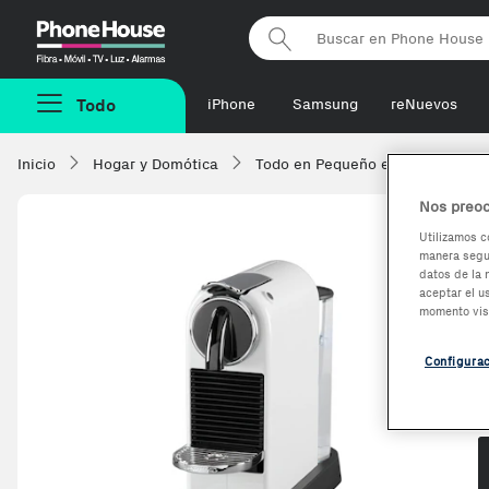
Phonehouse
Todo
iPhone
Samsung
reNuevos
Inicio
Hogar y Domótica
Todo en Pequeño electrodomésti
Nos preoc
Utilizamos c
manera segur
datos de la 
aceptar el u
momento vis
Configura
O