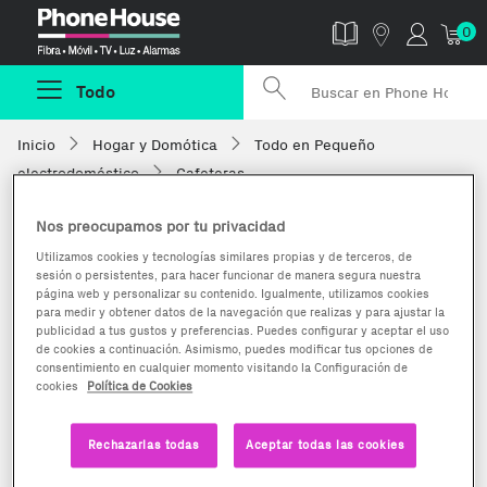
Phonehouse
0
Todo
Inicio
Hogar y Domótica
Todo en Pequeño
electrodoméstico
Cafeteras
Nos preocupamos por tu privacidad
Utilizamos cookies y tecnologías similares propias y de terceros, de
sesión o persistentes, para hacer funcionar de manera segura nuestra
página web y personalizar su contenido. Igualmente, utilizamos cookies
para medir y obtener datos de la navegación que realizas y para ajustar la
publicidad a tus gustos y preferencias. Puedes configurar y aceptar el uso
de cookies a continuación. Asimismo, puedes modificar tus opciones de
consentimiento en cualquier momento visitando la Configuración de
cookies
Política de Cookies
Rechazarlas todas
Aceptar todas las cookies