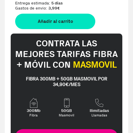
Entrega estimada:
5 días
Gastos de envio:
3,99
€
Añadir al carrito
CONTRATA LAS
MEJORES TARIFAS FIBRA
+ MÓVIL CON
MASMOVIL
FIBRA 300MB + 50GB MASMOVIL POR
34,90€/MES
300Mb
50GB
Ilimitadas
Fibra
Masmovil
Llamadas