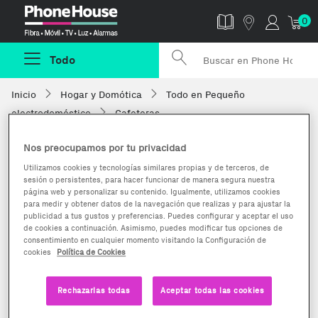
Phonehouse
0
Todo
Inicio
Hogar y Domótica
Todo en Pequeño
electrodoméstico
Cafeteras
Nos preocupamos por tu privacidad
Utilizamos cookies y tecnologías similares propias y de terceros, de
sesión o persistentes, para hacer funcionar de manera segura nuestra
página web y personalizar su contenido. Igualmente, utilizamos cookies
para medir y obtener datos de la navegación que realizas y para ajustar la
publicidad a tus gustos y preferencias. Puedes configurar y aceptar el uso
de cookies a continuación. Asimismo, puedes modificar tus opciones de
consentimiento en cualquier momento visitando la Configuración de
cookies
Política de Cookies
Rechazarlas todas
Aceptar todas las cookies