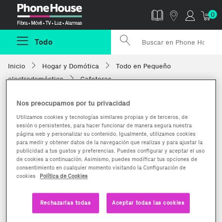
Phonehouse
0
Todo
Inicio
Hogar y Domótica
Todo en Pequeño
electrodoméstico
Cafeteras
Nos preocupamos por tu privacidad
Utilizamos cookies y tecnologías similares propias y de terceros, de
sesión o persistentes, para hacer funcionar de manera segura nuestra
página web y personalizar su contenido. Igualmente, utilizamos cookies
para medir y obtener datos de la navegación que realizas y para ajustar la
publicidad a tus gustos y preferencias. Puedes configurar y aceptar el uso
de cookies a continuación. Asimismo, puedes modificar tus opciones de
consentimiento en cualquier momento visitando la Configuración de
cookies
Política de Cookies
Rechazarlas todas
Aceptar todas las cookies