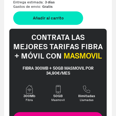
Entrega estimada:
3 días
Gastos de envio:
Gratis
Añadir al carrito
CONTRATA LAS
MEJORES TARIFAS FIBRA
+ MÓVIL CON
MASMOVIL
FIBRA 300MB + 50GB MASMOVIL POR
34,90€/MES
300Mb
50GB
Ilimitadas
Fibra
Masmovil
Llamadas