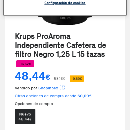
Configuración de cookies
Krups ProAroma
Independiente Cafetera de
filtro Negro 1,25 L 15 tazas
-16,67%
48,44
€
58,13€
-9,69€
Vendido por
ShopInpex
Otras opciones de compra desde
60,09€
Opciones de compra:
Nuevo
48,44
€