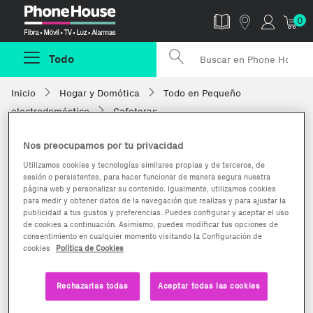
Phonehouse
0
Todo
Inicio
Hogar y Domótica
Todo en Pequeño
electrodoméstico
Cafeteras
Nos preocupamos por tu privacidad
Utilizamos cookies y tecnologías similares propias y de terceros, de
sesión o persistentes, para hacer funcionar de manera segura nuestra
página web y personalizar su contenido. Igualmente, utilizamos cookies
para medir y obtener datos de la navegación que realizas y para ajustar la
publicidad a tus gustos y preferencias. Puedes configurar y aceptar el uso
de cookies a continuación. Asimismo, puedes modificar tus opciones de
consentimiento en cualquier momento visitando la Configuración de
cookies
Política de Cookies
Rechazarlas todas
Aceptar todas las cookies