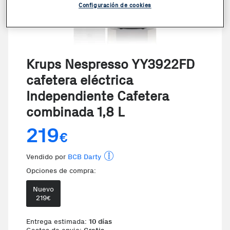
Configuración de cookies
Krups Nespresso YY3922FD
cafetera eléctrica
Independiente Cafetera
combinada 1,8 L
219
€
Vendido por
BCB Darty
Opciones de compra:
Nuevo
219
€
Te damos la oportunidad de elegir 
Entrega estimada:
10 días