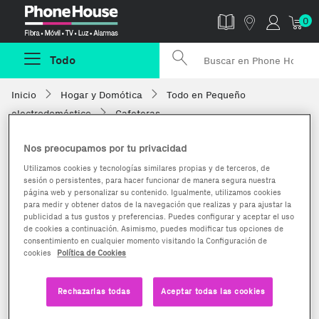
Phonehouse
0
Todo
Inicio
Hogar y Domótica
Todo en Pequeño
electrodoméstico
Cafeteras
Nos preocupamos por tu privacidad
Utilizamos cookies y tecnologías similares propias y de terceros, de
sesión o persistentes, para hacer funcionar de manera segura nuestra
página web y personalizar su contenido. Igualmente, utilizamos cookies
para medir y obtener datos de la navegación que realizas y para ajustar la
publicidad a tus gustos y preferencias. Puedes configurar y aceptar el uso
de cookies a continuación. Asimismo, puedes modificar tus opciones de
consentimiento en cualquier momento visitando la Configuración de
cookies
Política de Cookies
Rechazarlas todas
Aceptar todas las cookies