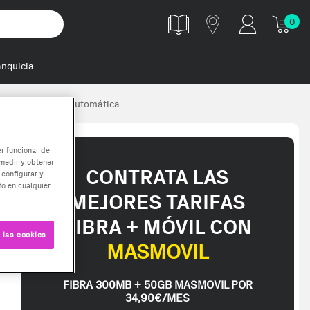
0
anquicia
,8 L Totalmente automática
er funcionar de
medir y obtener
CONTRATA LAS
 configurar y
o en cualquier
MEJORES TARIFAS
FIBRA + MÓVIL CON
 las cookies
MASMOVIL
FIBRA 300MB + 50GB MASMOVIL POR
34,90€/MES