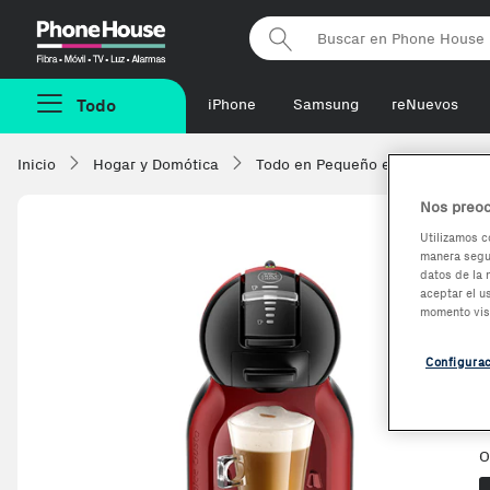
Phonehouse
Todo
iPhone
Samsung
reNuevos
Inicio
Hogar y Domótica
Todo en Pequeño electrodomésti
Nos preoc
Utilizamos c
manera segur
datos de la 
aceptar el u
momento vis
Configura
O