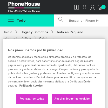
Phonehouse
0
Todo
Inicio
Hogar y Domótica
Todo en Pequeño
electrodoméstico
Cafeteras
Nos preocupamos por tu privacidad
Utilizamos cookies y tecnologías similares propias y de terceros, de
sesión o persistentes, para hacer funcionar de manera segura nuestra
página web y personalizar su contenido. Igualmente, utilizamos cookies
para medir y obtener datos de la navegación que realizas y para ajustar la
publicidad a tus gustos y preferencias. Puedes configurar y aceptar el uso
de cookies a continuación. Asimismo, puedes modificar tus opciones de
consentimiento en cualquier momento visitando la Configuración de
cookies
Política de Cookies
Rechazarlas todas
Aceptar todas las cookies