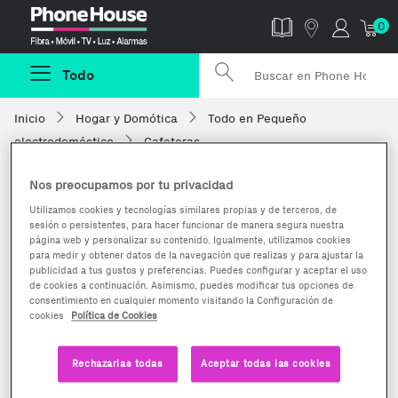
Phonehouse
0
Todo
Inicio
Hogar y Domótica
Todo en Pequeño
electrodoméstico
Cafeteras
Nos preocupamos por tu privacidad
Utilizamos cookies y tecnologías similares propias y de terceros, de
sesión o persistentes, para hacer funcionar de manera segura nuestra
página web y personalizar su contenido. Igualmente, utilizamos cookies
para medir y obtener datos de la navegación que realizas y para ajustar la
publicidad a tus gustos y preferencias. Puedes configurar y aceptar el uso
de cookies a continuación. Asimismo, puedes modificar tus opciones de
consentimiento en cualquier momento visitando la Configuración de
cookies
Política de Cookies
Rechazarlas todas
Aceptar todas las cookies