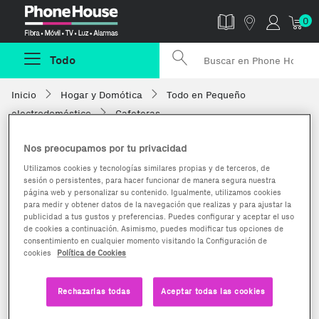
Phonehouse
0
Todo
Inicio
Hogar y Domótica
Todo en Pequeño
electrodoméstico
Cafeteras
Nos preocupamos por tu privacidad
Utilizamos cookies y tecnologías similares propias y de terceros, de
sesión o persistentes, para hacer funcionar de manera segura nuestra
página web y personalizar su contenido. Igualmente, utilizamos cookies
para medir y obtener datos de la navegación que realizas y para ajustar la
publicidad a tus gustos y preferencias. Puedes configurar y aceptar el uso
de cookies a continuación. Asimismo, puedes modificar tus opciones de
consentimiento en cualquier momento visitando la Configuración de
cookies
Política de Cookies
Rechazarlas todas
Aceptar todas las cookies