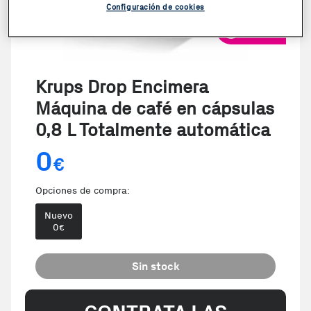
Configuración de cookies
VER VIDEO
Krups Drop Encimera
Máquina de café en cápsulas
0,8 L Totalmente automática
0
€
Opciones de compra:
Nuevo
0
€
Sin stock