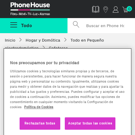
Phonehouse
0
Todo
Inicio
Hogar y Domótica
Todo en Pequeño
electrodoméstico
Cafeteras
Nos preocupamos por tu privacidad
Utilizamos cookies y tecnologías similares propias y de terceros, de
sesión o persistentes, para hacer funcionar de manera segura nuestra
página web y personalizar su contenido. Igualmente, utilizamos cookies
para medir y obtener datos de la navegación que realizas y para ajustar la
publicidad a tus gustos y preferencias. Puedes configurar y aceptar el uso
de cookies a continuación. Asimismo, puedes modificar tus opciones de
consentimiento en cualquier momento visitando la Configuración de
cookies
Política de Cookies
Rechazarlas todas
Aceptar todas las cookies