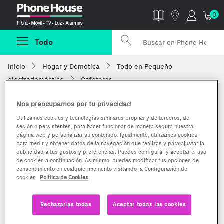
Phonehouse
0
Todo
Inicio
Hogar y Domótica
Todo en Pequeño
electrodoméstico
Cafeteras
Nos preocupamos por tu privacidad
Utilizamos cookies y tecnologías similares propias y de terceros, de
sesión o persistentes, para hacer funcionar de manera segura nuestra
página web y personalizar su contenido. Igualmente, utilizamos cookies
para medir y obtener datos de la navegación que realizas y para ajustar la
publicidad a tus gustos y preferencias. Puedes configurar y aceptar el uso
de cookies a continuación. Asimismo, puedes modificar tus opciones de
consentimiento en cualquier momento visitando la Configuración de
cookies
Política de Cookies
Rechazarlas todas
Aceptar todas las cookies