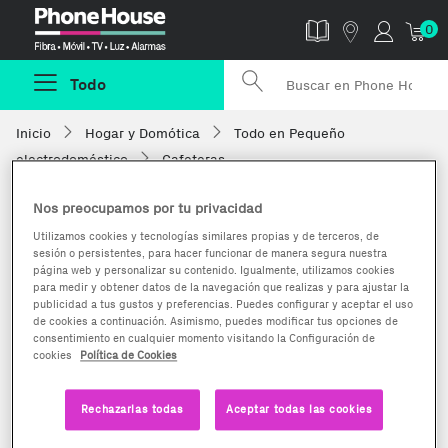
Phonehouse
0
Todo
Inicio
Hogar y Domótica
Todo en Pequeño
electrodoméstico
Cafeteras
Nos preocupamos por tu privacidad
Utilizamos cookies y tecnologías similares propias y de terceros, de
sesión o persistentes, para hacer funcionar de manera segura nuestra
página web y personalizar su contenido. Igualmente, utilizamos cookies
para medir y obtener datos de la navegación que realizas y para ajustar la
publicidad a tus gustos y preferencias. Puedes configurar y aceptar el uso
de cookies a continuación. Asimismo, puedes modificar tus opciones de
consentimiento en cualquier momento visitando la Configuración de
cookies
Política de Cookies
Rechazarlas todas
Aceptar todas las cookies