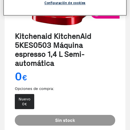
Configuración de cookies
VER VIDEO
Kitchenaid KitchenAid
5KES0503 Máquina
espresso 1,4 L Semi-
automática
0
€
Opciones de compra:
Nuevo
0
€
Sin stock