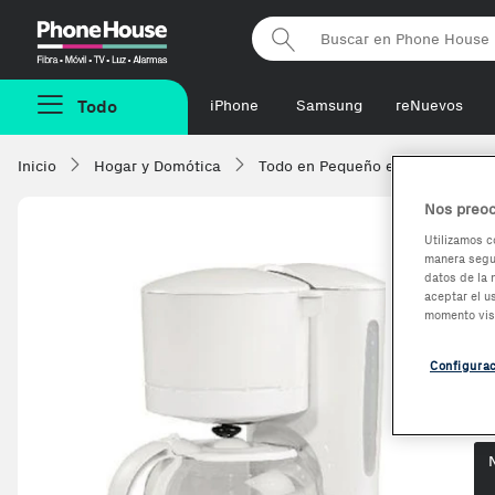
Phonehouse
Todo
iPhone
Samsung
reNuevos
Inicio
Hogar y Domótica
Todo en Pequeño electrodomésti
Nos preoc
Utilizamos c
manera segur
K
datos de la 
aceptar el u
e
momento vis
Configura
Op