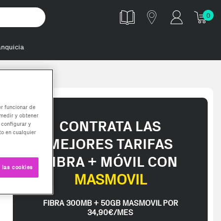
0
anquicia
ente Ca
er funcionar de
medir y obtener
CONTRATA LAS
 configurar y
o en cualquier
MEJORES TARIFAS
FIBRA + MÓVIL CON
 las cookies
MASMOVIL
FIBRA 300MB + 50GB MASMOVIL POR
34,90€/MES