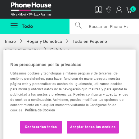
Phonehouse
0
Todo
Inicio
Hogar y Domótica
Todo en Pequeño
electrodoméstico
Cafeteras
Nos preocupamos por tu privacidad
Utilizamos cookies y tecnologías similares propias y de terceros, de
sesión o persistentes, para hacer funcionar de manera segura nuestra
página web y personalizar su contenido. Igualmente, utilizamos cookies
para medir y obtener datos de la navegación que realizas y para ajustar la
publicidad a tus gustos y preferencias. Puedes configurar y aceptar el uso
de cookies a continuación. Asimismo, puedes modificar tus opciones de
consentimiento en cualquier momento visitando la Configuración de
cookies
Política de Cookies
Rechazarlas todas
Aceptar todas las cookies