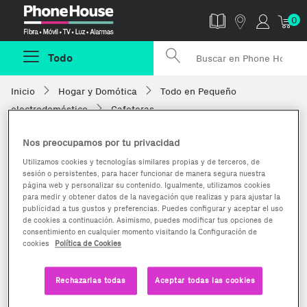
Phonehouse
0
Todo
Inicio
Hogar y Domótica
Todo en Pequeño
electrodoméstico
Cafeteras
Nos preocupamos por tu privacidad
Utilizamos cookies y tecnologías similares propias y de terceros, de
sesión o persistentes, para hacer funcionar de manera segura nuestra
página web y personalizar su contenido. Igualmente, utilizamos cookies
para medir y obtener datos de la navegación que realizas y para ajustar la
publicidad a tus gustos y preferencias. Puedes configurar y aceptar el uso
de cookies a continuación. Asimismo, puedes modificar tus opciones de
consentimiento en cualquier momento visitando la Configuración de
cookies
Política de Cookies
Rechazarlas todas
Aceptar todas las cookies