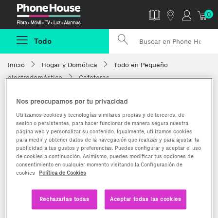
Phonehouse
0
Todo
Inicio
Hogar y Domótica
Todo en Pequeño
electrodoméstico
Cafeteras
Nos preocupamos por tu privacidad
Utilizamos cookies y tecnologías similares propias y de terceros, de
sesión o persistentes, para hacer funcionar de manera segura nuestra
página web y personalizar su contenido. Igualmente, utilizamos cookies
para medir y obtener datos de la navegación que realizas y para ajustar la
publicidad a tus gustos y preferencias. Puedes configurar y aceptar el uso
de cookies a continuación. Asimismo, puedes modificar tus opciones de
consentimiento en cualquier momento visitando la Configuración de
cookies
Política de Cookies
Rechazarlas todas
Aceptar todas las cookies