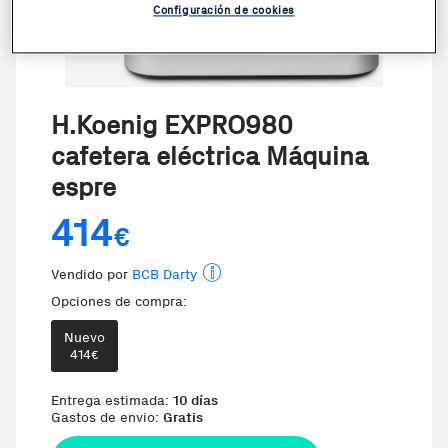
Configuración de cookies
H.Koenig EXPRO980
cafetera eléctrica Máquina
espre
414
€
Vendido por
BCB Darty
Opciones de compra:
Nuevo
414
€
Te damos la oportunidad de elegir 
Entrega estimada:
10 días
Gastos de envio:
Gratis