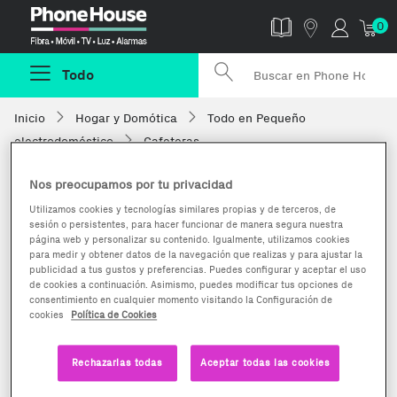
Phonehouse
0
Todo
Inicio
Hogar y Domótica
Todo en Pequeño
electrodoméstico
Cafeteras
Nos preocupamos por tu privacidad
Utilizamos cookies y tecnologías similares propias y de terceros, de
sesión o persistentes, para hacer funcionar de manera segura nuestra
página web y personalizar su contenido. Igualmente, utilizamos cookies
para medir y obtener datos de la navegación que realizas y para ajustar la
publicidad a tus gustos y preferencias. Puedes configurar y aceptar el uso
de cookies a continuación. Asimismo, puedes modificar tus opciones de
consentimiento en cualquier momento visitando la Configuración de
cookies
Política de Cookies
Rechazarlas todas
Aceptar todas las cookies