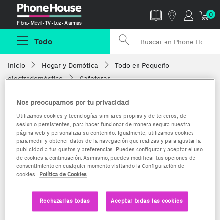
Phonehouse
0
Todo
Inicio
Hogar y Domótica
Todo en Pequeño
electrodoméstico
Cafeteras
Nos preocupamos por tu privacidad
Utilizamos cookies y tecnologías similares propias y de terceros, de
sesión o persistentes, para hacer funcionar de manera segura nuestra
página web y personalizar su contenido. Igualmente, utilizamos cookies
para medir y obtener datos de la navegación que realizas y para ajustar la
publicidad a tus gustos y preferencias. Puedes configurar y aceptar el uso
de cookies a continuación. Asimismo, puedes modificar tus opciones de
consentimiento en cualquier momento visitando la Configuración de
cookies
Política de Cookies
Rechazarlas todas
Aceptar todas las cookies