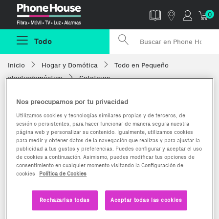
Phonehouse
0
Todo
Inicio
Hogar y Domótica
Todo en Pequeño
electrodoméstico
Cafeteras
Nos preocupamos por tu privacidad
Utilizamos cookies y tecnologías similares propias y de terceros, de
sesión o persistentes, para hacer funcionar de manera segura nuestra
página web y personalizar su contenido. Igualmente, utilizamos cookies
para medir y obtener datos de la navegación que realizas y para ajustar la
publicidad a tus gustos y preferencias. Puedes configurar y aceptar el uso
de cookies a continuación. Asimismo, puedes modificar tus opciones de
consentimiento en cualquier momento visitando la Configuración de
cookies
Política de Cookies
Rechazarlas todas
Aceptar todas las cookies