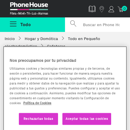
Phonehouse
0
Todo
Inicio
Hogar y Domótica
Todo en Pequeño
electrodoméstico
Cafeteras
Nos preocupamos por tu privacidad
Utilizamos cookies y tecnologías similares propias y de terceros, de
sesión o persistentes, para hacer funcionar de manera segura nuestra
página web y personalizar su contenido. Igualmente, utilizamos cookies
para medir y obtener datos de la navegación que realizas y para ajustar la
publicidad a tus gustos y preferencias. Puedes configurar y aceptar el uso
de cookies a continuación. Asimismo, puedes modificar tus opciones de
consentimiento en cualquier momento visitando la Configuración de
cookies
Política de Cookies
Rechazarlas todas
Aceptar todas las cookies