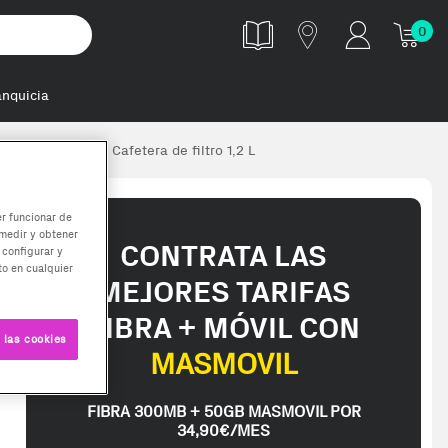
0
anquicia
 Independiente Cafetera de filtro 1,2 L
er funcionar de
medir y obtener
CONTRATA LAS
 configurar y
o en cualquier
MEJORES TARIFAS
FIBRA + MÓVIL CON
 las cookies
MASMOVIL
FIBRA 300MB + 50GB MASMOVIL POR
34,90€/MES