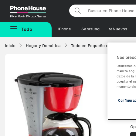
Phonehouse
Todo
iPhone
Samsung
reNuevos
Inicio
Hogar y Domótica
Todo en Pequeño electrodomésti
Nos preoc
Utilizamos c
manera segur
G
datos de la 
aceptar el u
c
momento vis
C
Configura
Op