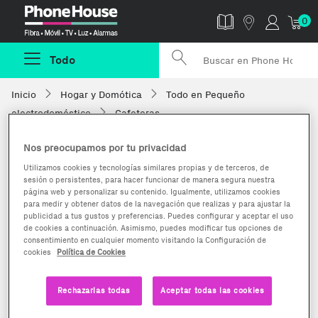
Phonehouse
0
Todo
Inicio
Hogar y Domótica
Todo en Pequeño
electrodoméstico
Cafeteras
Nos preocupamos por tu privacidad
Utilizamos cookies y tecnologías similares propias y de terceros, de
sesión o persistentes, para hacer funcionar de manera segura nuestra
página web y personalizar su contenido. Igualmente, utilizamos cookies
para medir y obtener datos de la navegación que realizas y para ajustar la
publicidad a tus gustos y preferencias. Puedes configurar y aceptar el uso
de cookies a continuación. Asimismo, puedes modificar tus opciones de
consentimiento en cualquier momento visitando la Configuración de
cookies
Política de Cookies
Rechazarlas todas
Aceptar todas las cookies