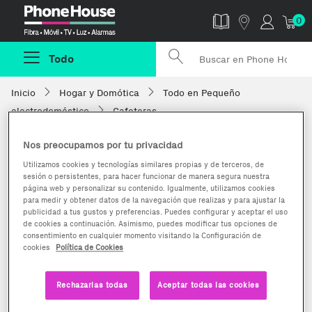
Phonehouse
0
Todo
Inicio
Hogar y Domótica
Todo en Pequeño
electrodoméstico
Cafeteras
Nos preocupamos por tu privacidad
Utilizamos cookies y tecnologías similares propias y de terceros, de
sesión o persistentes, para hacer funcionar de manera segura nuestra
página web y personalizar su contenido. Igualmente, utilizamos cookies
para medir y obtener datos de la navegación que realizas y para ajustar la
publicidad a tus gustos y preferencias. Puedes configurar y aceptar el uso
de cookies a continuación. Asimismo, puedes modificar tus opciones de
consentimiento en cualquier momento visitando la Configuración de
cookies
Política de Cookies
Rechazarlas todas
Aceptar todas las cookies