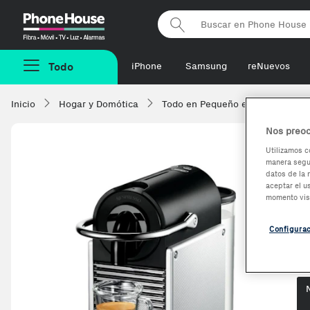
Phonehouse
Todo
iPhone
Samsung
reNuevos
Inicio
Hogar y Domótica
Todo en Pequeño electrodomésti
Nos preoc
Utilizamos c
manera segur
D
datos de la 
aceptar el u
I
momento vis
Configura
Op