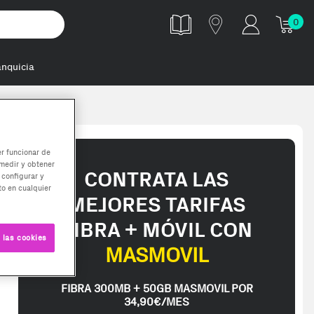
0
anquicia
automát
er funcionar de
medir y obtener
CONTRATA LAS
 configurar y
o en cualquier
MEJORES TARIFAS
FIBRA + MÓVIL CON
 las cookies
MASMOVIL
FIBRA 300MB + 50GB MASMOVIL POR
34,90€/MES