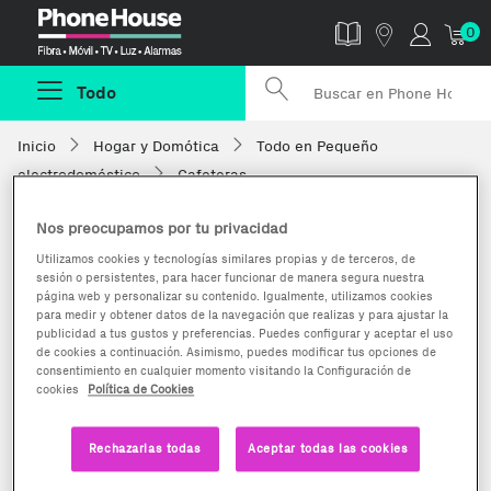
Phonehouse
0
Todo
Inicio
Hogar y Domótica
Todo en Pequeño
electrodoméstico
Cafeteras
Nos preocupamos por tu privacidad
Utilizamos cookies y tecnologías similares propias y de terceros, de
sesión o persistentes, para hacer funcionar de manera segura nuestra
página web y personalizar su contenido. Igualmente, utilizamos cookies
para medir y obtener datos de la navegación que realizas y para ajustar la
publicidad a tus gustos y preferencias. Puedes configurar y aceptar el uso
de cookies a continuación. Asimismo, puedes modificar tus opciones de
consentimiento en cualquier momento visitando la Configuración de
cookies
Política de Cookies
Rechazarlas todas
Aceptar todas las cookies