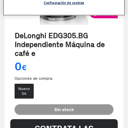
Configuración de cookies
VER VIDEO
DeLonghi EDG305.BG
Independiente Máquina de
café e
0
€
Opciones de compra:
Nuevo
0
€
Sin stock