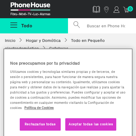
Phonehouse
0
Todo
Inicio
Hogar y Domótica
Todo en Pequeño
electrodoméstico
Cafeteras
Nos preocupamos por tu privacidad
Utilizamos cookies y tecnologías similares propias y de terceros, de
sesión o persistentes, para hacer funcionar de manera segura nuestra
página web y personalizar su contenido. Igualmente, utilizamos cookies
para medir y obtener datos de la navegación que realizas y para ajustar la
publicidad a tus gustos y preferencias. Puedes configurar y aceptar el uso
de cookies a continuación. Asimismo, puedes modificar tus opciones de
consentimiento en cualquier momento visitando la Configuración de
cookies
Política de Cookies
Rechazarlas todas
Aceptar todas las cookies