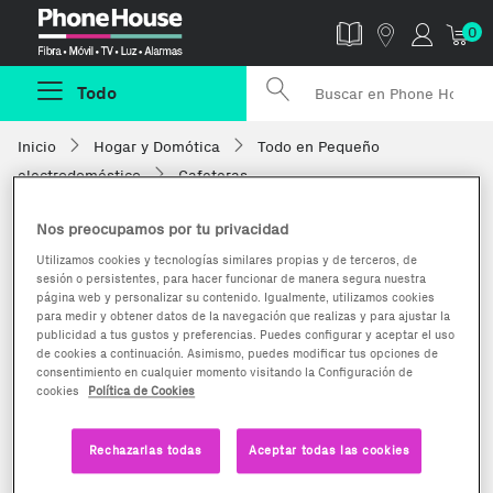
Phonehouse
0
Todo
Inicio
Hogar y Domótica
Todo en Pequeño
electrodoméstico
Cafeteras
Nos preocupamos por tu privacidad
Utilizamos cookies y tecnologías similares propias y de terceros, de
sesión o persistentes, para hacer funcionar de manera segura nuestra
página web y personalizar su contenido. Igualmente, utilizamos cookies
para medir y obtener datos de la navegación que realizas y para ajustar la
publicidad a tus gustos y preferencias. Puedes configurar y aceptar el uso
de cookies a continuación. Asimismo, puedes modificar tus opciones de
consentimiento en cualquier momento visitando la Configuración de
cookies
Política de Cookies
Rechazarlas todas
Aceptar todas las cookies