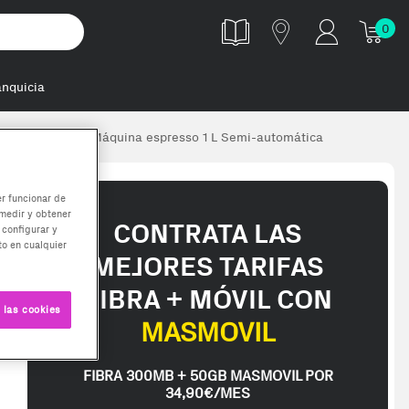
0
anquicia
rtop (placement) Máquina espresso 1 L Semi-automática
er funcionar de
medir y obtener
CONTRATA LAS
 configurar y
o en cualquier
MEJORES TARIFAS
FIBRA + MÓVIL CON
 las cookies
MASMOVIL
FIBRA 300MB + 50GB MASMOVIL POR
34,90€/MES