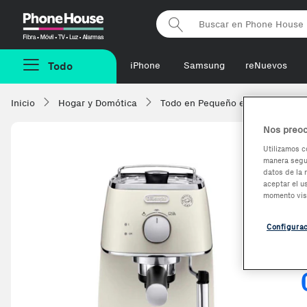
Phonehouse
Todo
iPhone
Samsung
reNuevos
Inicio
Hogar y Domótica
Todo en Pequeño electrodomésti
Nos preoc
Utilizamos c
manera segur
datos de la 
aceptar el u
momento vis
Configura