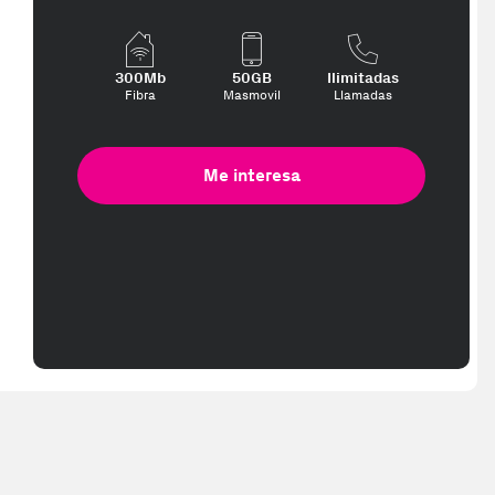
pped in 2-3 working days. Delivery times (3-10 days) might be delayed 
300Mb
50GB
Ilimitadas
Fibra
Masmovil
Llamadas
Me interesa