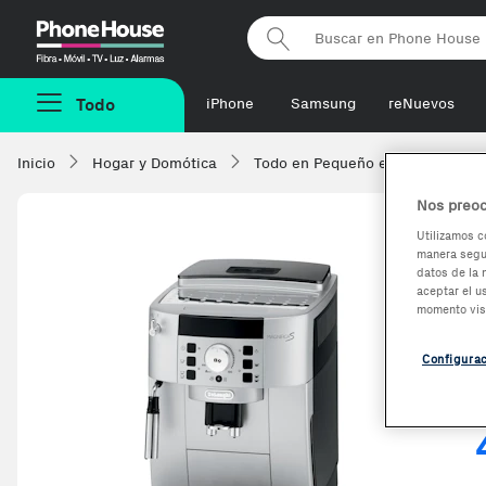
Phonehouse
Todo
iPhone
Samsung
reNuevos
Inicio
Hogar y Domótica
Todo en Pequeño electrodomésti
Nos preoc
Utilizamos c
manera segur
datos de la 
aceptar el u
momento vis
Configura