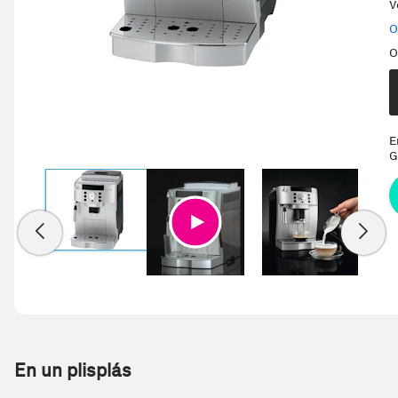
V
O
O
E
G
En un plisplás