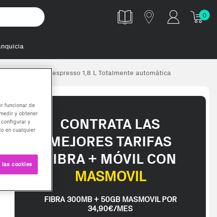
0
anquicia
ncimera Máquina espresso 1,8 L Totalmente automática
er funcionar de
medir y obtener
CONTRATA LAS
 configurar y
o en cualquier
MEJORES TARIFAS
FIBRA + MÓVIL CON
 las cookies
MASMOVIL
FIBRA 300MB + 50GB MASMOVIL POR
34,90€/MES