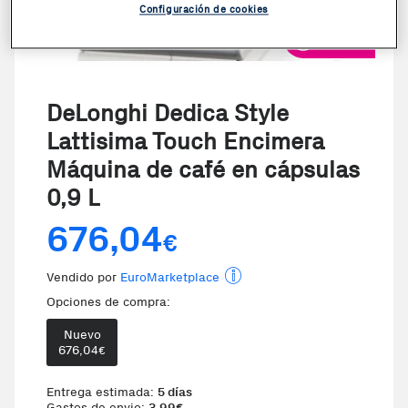
Configuración de cookies
VER VIDEO
DeLonghi Dedica Style
Lattisima Touch Encimera
Máquina de café en cápsulas
0,9 L
676,04
€
Vendido por
EuroMarketplace
Opciones de compra:
Nuevo
676,04
€
Entrega estimada:
5 días
Gastos de envio:
3,99