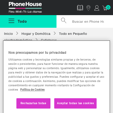
Phonehouse
0
Todo
Inicio
Hogar y Domótica
Todo en Pequeño
electrodoméstico
Cafeteras
Nos preocupamos por tu privacidad
Utilizamos cookies y tecnologías similares propias y de terceros, de
sesión o persistentes, para hacer funcionar de manera segura nuestra
página web y personalizar su contenido. Igualmente, utilizamos cookies
para medir y obtener datos de la navegación que realizas y para ajustar la
publicidad a tus gustos y preferencias. Puedes configurar y aceptar el uso
de cookies a continuación. Asimismo, puedes modificar tus opciones de
consentimiento en cualquier momento visitando la Configuración de
cookies
Política de Cookies
Rechazarlas todas
Aceptar todas las cookies