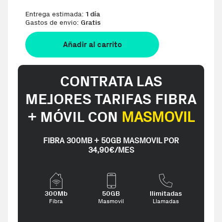
Entrega estimada:
1 día
Gastos de envio:
Gratis
Añadir al carrito
CONTRATA LAS
MEJORES TARIFAS FIBRA
+ MÓVIL CON
MASMOVIL
FIBRA 300MB + 50GB MASMOVIL POR
34,90€/MES
300Mb
50GB
Ilimitadas
Fibra
Masmovil
Llamadas