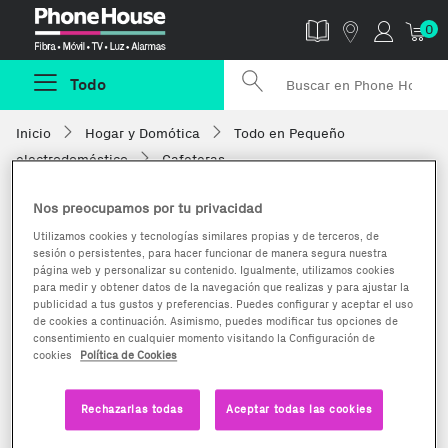
Phonehouse
0
Todo
Inicio
Hogar y Domótica
Todo en Pequeño
electrodoméstico
Cafeteras
Nos preocupamos por tu privacidad
Utilizamos cookies y tecnologías similares propias y de terceros, de
sesión o persistentes, para hacer funcionar de manera segura nuestra
página web y personalizar su contenido. Igualmente, utilizamos cookies
para medir y obtener datos de la navegación que realizas y para ajustar la
publicidad a tus gustos y preferencias. Puedes configurar y aceptar el uso
de cookies a continuación. Asimismo, puedes modificar tus opciones de
consentimiento en cualquier momento visitando la Configuración de
cookies
Política de Cookies
Rechazarlas todas
Aceptar todas las cookies