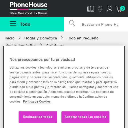
Phonehouse
0
Todo
Inicio
Hogar y Domótica
Todo en Pequeño
electrodoméstico
Cafeteras
Nos preocupamos por tu privacidad
Utilizamos cookies y tecnologías similares propias y de terceros, de
sesión o persistentes, para hacer funcionar de manera segura nuestra
página web y personalizar su contenido. Igualmente, utilizamos cookies
para medir y obtener datos de la navegación que realizas y para ajustar la
publicidad a tus gustos y preferencias. Puedes configurar y aceptar el uso
de cookies a continuación. Asimismo, puedes modificar tus opciones de
consentimiento en cualquier momento visitando la Configuración de
cookies
Política de Cookies
Rechazarlas todas
Aceptar todas las cookies