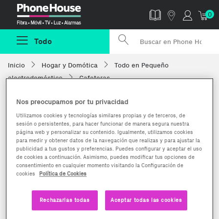
Phonehouse
0
Todo
Inicio
Hogar y Domótica
Todo en Pequeño
electrodoméstico
Cafeteras
Nos preocupamos por tu privacidad
Utilizamos cookies y tecnologías similares propias y de terceros, de
sesión o persistentes, para hacer funcionar de manera segura nuestra
página web y personalizar su contenido. Igualmente, utilizamos cookies
para medir y obtener datos de la navegación que realizas y para ajustar la
publicidad a tus gustos y preferencias. Puedes configurar y aceptar el uso
de cookies a continuación. Asimismo, puedes modificar tus opciones de
consentimiento en cualquier momento visitando la Configuración de
cookies
Política de Cookies
Rechazarlas todas
Aceptar todas las cookies