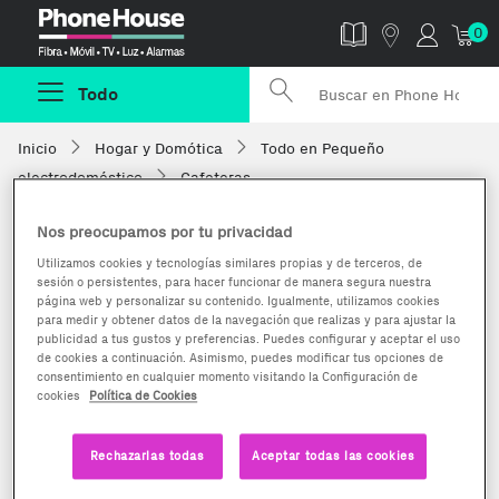
Phonehouse
0
Todo
Inicio
Hogar y Domótica
Todo en Pequeño
electrodoméstico
Cafeteras
Nos preocupamos por tu privacidad
Utilizamos cookies y tecnologías similares propias y de terceros, de
sesión o persistentes, para hacer funcionar de manera segura nuestra
página web y personalizar su contenido. Igualmente, utilizamos cookies
para medir y obtener datos de la navegación que realizas y para ajustar la
publicidad a tus gustos y preferencias. Puedes configurar y aceptar el uso
de cookies a continuación. Asimismo, puedes modificar tus opciones de
consentimiento en cualquier momento visitando la Configuración de
cookies
Política de Cookies
Rechazarlas todas
Aceptar todas las cookies