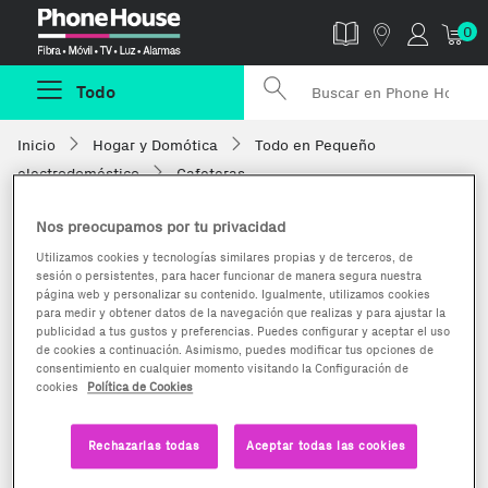
Phonehouse
0
Todo
Inicio
Hogar y Domótica
Todo en Pequeño
electrodoméstico
Cafeteras
Nos preocupamos por tu privacidad
Utilizamos cookies y tecnologías similares propias y de terceros, de
sesión o persistentes, para hacer funcionar de manera segura nuestra
página web y personalizar su contenido. Igualmente, utilizamos cookies
para medir y obtener datos de la navegación que realizas y para ajustar la
publicidad a tus gustos y preferencias. Puedes configurar y aceptar el uso
de cookies a continuación. Asimismo, puedes modificar tus opciones de
consentimiento en cualquier momento visitando la Configuración de
cookies
Política de Cookies
Rechazarlas todas
Aceptar todas las cookies