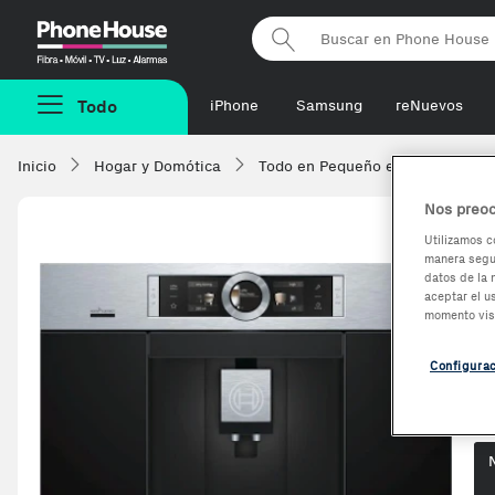
Phonehouse
Todo
iPhone
Samsung
reNuevos
Inicio
Hogar y Domótica
Todo en Pequeño electrodomésti
Nos preoc
Utilizamos c
manera segur
B
datos de la 
aceptar el u
T
momento vis
Configura
Op