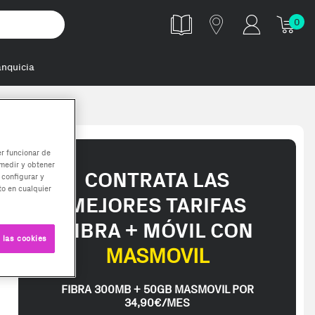
0
anquicia
ática Má
er funcionar de
medir y obtener
CONTRATA LAS
 configurar y
o en cualquier
MEJORES TARIFAS
FIBRA + MÓVIL CON
 las cookies
MASMOVIL
FIBRA 300MB + 50GB MASMOVIL POR
34,90€/MES