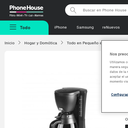
Phonehouse
Todo
iPhone
Samsung
reNuevos
Inicio
Hogar y Domótica
Todo en Pequeño electrodomésti
Nos preoc
Utilizamos c
manera segur
datos de la 
aceptar el u
momento vis
Configura
O