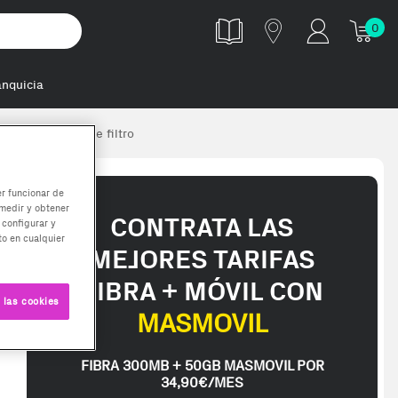
0
anquicia
ente Cafetera de filtro
er funcionar de
medir y obtener
CONTRATA LAS
 configurar y
o en cualquier
MEJORES TARIFAS
FIBRA + MÓVIL CON
 las cookies
MASMOVIL
FIBRA 300MB + 50GB MASMOVIL POR
34,90€/MES