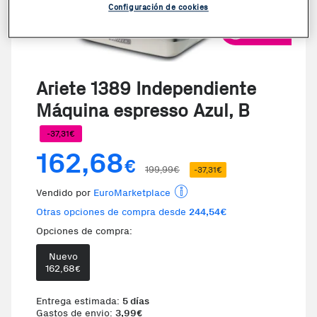
Configuración de cookies
VER VIDEO
Ariete 1389 Independiente
Máquina espresso Azul, B
-37,31€
162,68
€
199,99€
-37,31€
Vendido por
EuroMarketplace
Otras opciones de compra desde
244,54€
Opciones de compra:
Nuevo
162,68
€
Entrega estimada:
5 días
Gastos de envio:
3,99
€