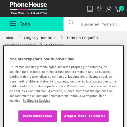
Phonehouse
0
Todo
Inicio
Hogar y Domótica
Todo en Pequeño
electrodoméstico
Cafeteras
Nos preocupamos por tu privacidad
Utilizamos cookies y tecnologías similares propias y de terceros, de
sesión o persistentes, para hacer funcionar de manera segura nuestra
página web y personalizar su contenido. Igualmente, utilizamos cookies
para medir y obtener datos de la navegación que realizas y para ajustar la
publicidad a tus gustos y preferencias. Puedes configurar y aceptar el uso
de cookies a continuación. Asimismo, puedes modificar tus opciones de
consentimiento en cualquier momento visitando la Configuración de
cookies
Política de Cookies
Rechazarlas todas
Aceptar todas las cookies