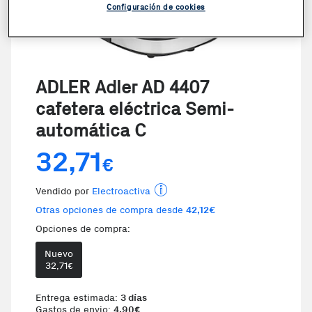
Configuración de cookies
ADLER Adler AD 4407
cafetera eléctrica Semi-
automática C
32,71
€
Vendido por
Electroactiva
Otras opciones de compra desde
42,12€
Opciones de compra:
Nuevo
Te damos la oportunidad de eleg
32,71
€
Entrega estimada:
3 días
Gastos de envio:
4,90
€