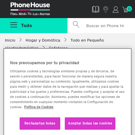
Phonehouse
0
Todo
Inicio
Hogar y Domótica
Todo en Pequeño
electrodoméstico
Cafeteras
Nos preocupamos por tu privacidad
Utilizamos cookies y tecnologías similares propias y de terceros, de
sesión o persistentes, para hacer funcionar de manera segura nuestra
página web y personalizar su contenido. Igualmente, utilizamos cookies
para medir y obtener datos de la navegación que realizas y para ajustar la
publicidad a tus gustos y preferencias. Puedes configurar y aceptar el uso
de cookies a continuación. Asimismo, puedes modificar tus opciones de
consentimiento en cualquier momento visitando la Configuración de
cookies
Política de Cookies
Rechazarlas todas
Aceptar todas las cookies