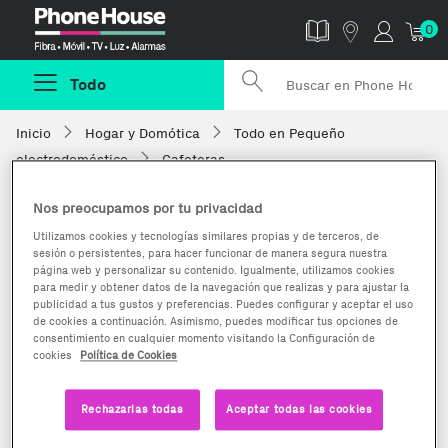
Phonehouse
0
Todo
Inicio
Hogar y Domótica
Todo en Pequeño
electrodoméstico
Cafeteras
Nos preocupamos por tu privacidad
Utilizamos cookies y tecnologías similares propias y de terceros, de
sesión o persistentes, para hacer funcionar de manera segura nuestra
página web y personalizar su contenido. Igualmente, utilizamos cookies
para medir y obtener datos de la navegación que realizas y para ajustar la
publicidad a tus gustos y preferencias. Puedes configurar y aceptar el uso
de cookies a continuación. Asimismo, puedes modificar tus opciones de
consentimiento en cualquier momento visitando la Configuración de
cookies
Política de Cookies
Rechazarlas todas
Aceptar todas las cookies