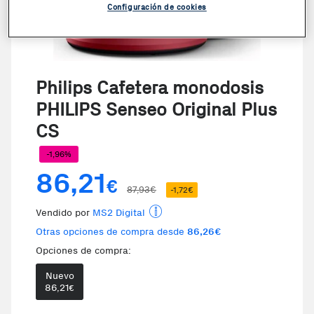
Configuración de cookies
Philips Cafetera monodosis
PHILIPS Senseo Original Plus
CS
-1,96%
86,21
€
87,93€
-1,72€
Vendido por
MS2 Digital
Otras opciones de compra desde
86,26€
Opciones de compra:
Nuevo
Te damos la oportunidad de elegi
86,21
€