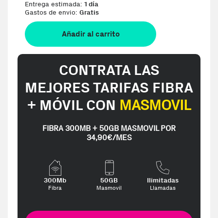
Entrega estimada:
1 día
Gastos de envio:
Gratis
Añadir al carrito
CONTRATA LAS
MEJORES TARIFAS FIBRA
+ MÓVIL CON
MASMOVIL
FIBRA 300MB + 50GB MASMOVIL POR
34,90€/MES
300Mb
50GB
Ilimitadas
Fibra
Masmovil
Llamadas