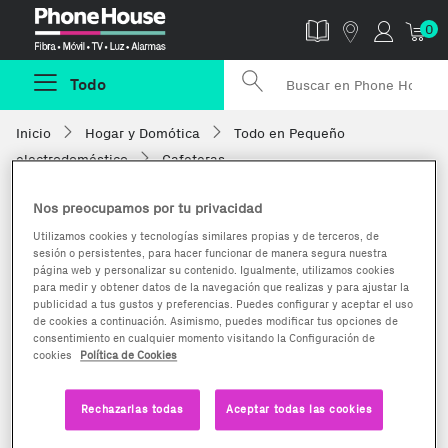
Phonehouse
0
Todo
Inicio
Hogar y Domótica
Todo en Pequeño
electrodoméstico
Cafeteras
Nos preocupamos por tu privacidad
Utilizamos cookies y tecnologías similares propias y de terceros, de
sesión o persistentes, para hacer funcionar de manera segura nuestra
página web y personalizar su contenido. Igualmente, utilizamos cookies
para medir y obtener datos de la navegación que realizas y para ajustar la
publicidad a tus gustos y preferencias. Puedes configurar y aceptar el uso
de cookies a continuación. Asimismo, puedes modificar tus opciones de
consentimiento en cualquier momento visitando la Configuración de
cookies
Política de Cookies
Rechazarlas todas
Aceptar todas las cookies