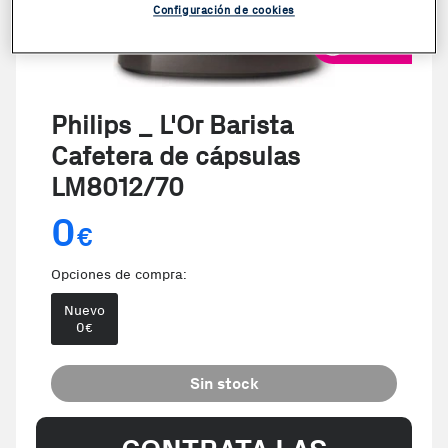
Configuración de cookies
VER VIDEO
Philips _ L'Or Barista
Cafetera de cápsulas
LM8012/70
0
€
Opciones de compra:
Nuevo
0
€
Sin stock