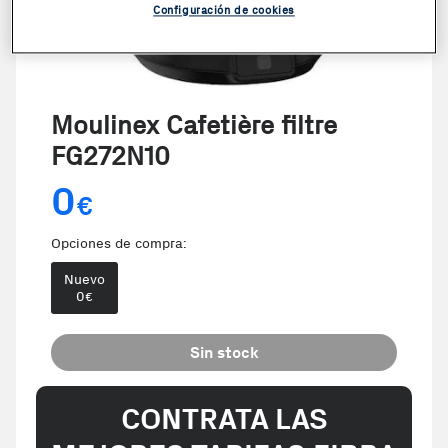
Configuración de cookies
Moulinex Cafetière filtre
FG272N10
0
€
Opciones de compra:
Nuevo
0
€
Sin stock
CONTRATA LAS