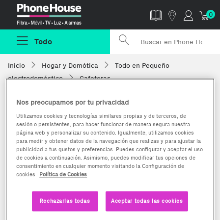
Phonehouse
0
Todo
Inicio
Hogar y Domótica
Todo en Pequeño
electrodoméstico
Cafeteras
Nos preocupamos por tu privacidad
Utilizamos cookies y tecnologías similares propias y de terceros, de
sesión o persistentes, para hacer funcionar de manera segura nuestra
página web y personalizar su contenido. Igualmente, utilizamos cookies
para medir y obtener datos de la navegación que realizas y para ajustar la
publicidad a tus gustos y preferencias. Puedes configurar y aceptar el uso
de cookies a continuación. Asimismo, puedes modificar tus opciones de
consentimiento en cualquier momento visitando la Configuración de
cookies
Política de Cookies
Rechazarlas todas
Aceptar todas las cookies