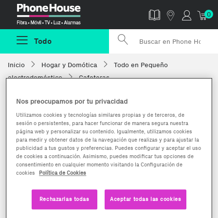
Phonehouse
0
Todo
Inicio
Hogar y Domótica
Todo en Pequeño
electrodoméstico
Cafeteras
Nos preocupamos por tu privacidad
Utilizamos cookies y tecnologías similares propias y de terceros, de
sesión o persistentes, para hacer funcionar de manera segura nuestra
página web y personalizar su contenido. Igualmente, utilizamos cookies
para medir y obtener datos de la navegación que realizas y para ajustar la
publicidad a tus gustos y preferencias. Puedes configurar y aceptar el uso
de cookies a continuación. Asimismo, puedes modificar tus opciones de
consentimiento en cualquier momento visitando la Configuración de
cookies
Política de Cookies
Rechazarlas todas
Aceptar todas las cookies