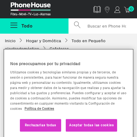
Phonehouse
0
Todo
Inicio
Hogar y Domótica
Todo en Pequeño
electrodoméstico
Cafeteras
Nos preocupamos por tu privacidad
Utilizamos cookies y tecnologías similares propias y de terceros, de
sesión o persistentes, para hacer funcionar de manera segura nuestra
página web y personalizar su contenido. Igualmente, utilizamos cookies
para medir y obtener datos de la navegación que realizas y para ajustar la
publicidad a tus gustos y preferencias. Puedes configurar y aceptar el uso
de cookies a continuación. Asimismo, puedes modificar tus opciones de
consentimiento en cualquier momento visitando la Configuración de
cookies
Política de Cookies
Rechazarlas todas
Aceptar todas las cookies