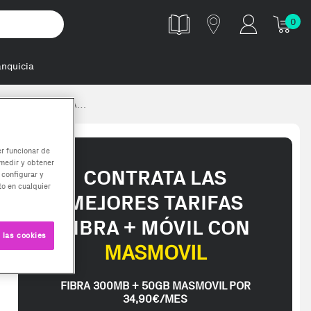
0
anquicia
TERA AUTOMATICA…
er funcionar de
medir y obtener
CONTRATA LAS
 configurar y
o en cualquier
MEJORES TARIFAS
FIBRA + MÓVIL CON
 las cookies
MASMOVIL
FIBRA 300MB + 50GB MASMOVIL POR
34,90€/MES