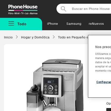
Phonehouse
Todo
iPhone
Samsung
reNuevos
Inicio
Hogar y Domótica
Todo en Pequeño electrodomésti
Nos preoc
Utilizamos c
manera segur
D
datos de la 
aceptar el u
E
momento vis
A
Configura
Op