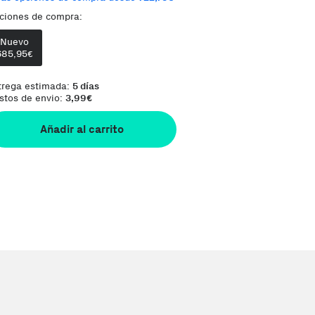
ciones de compra:
Comentario del vendedor:
Orders are shipp
Nuevo
685,95
€
trega estimada:
5 días
stos de envio:
3,99
€
Añadir al carrito