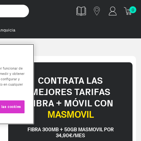
0
anquicia
4.660.B - Cafete
er funcionar de
medir y obtener
CONTRATA LAS
 configurar y
o en cualquier
MEJORES TARIFAS
FIBRA + MÓVIL CON
 las cookies
MASMOVIL
FIBRA 300MB + 50GB MASMOVIL POR
34,90€/MES