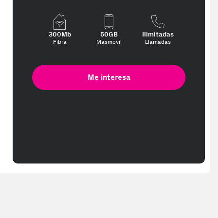
ed in 2-3 working days. Delivery times (3-10 days) might be delayed d
300Mb
50GB
Ilimitadas
Fibra
Masmovil
Llamadas
Me interesa