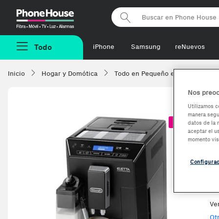
Phonehouse
Todo
iPhone
Samsung
reNuevos
Inicio
Hogar y Domótica
Todo en Pequeño electrodomésti
Nos preoc
Utilizamos c
manera segur
D
-45,04€
datos de la 
aceptar el u
C
momento vis
C
Configura
Ve
Ot