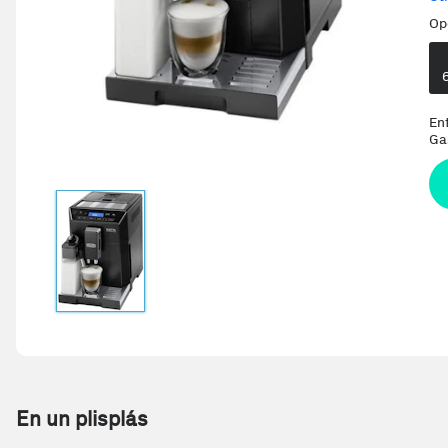
Op
En
Ga
En un plisplás