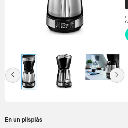
E
G
En un plisplás