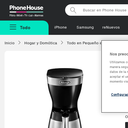
Phonehouse
Todo
iPhone
Samsung
reNuevos
Inicio
Hogar y Domótica
Todo en Pequeño electrodomésti
Nos preoc
Utilizamos c
manera segur
datos de la 
aceptar el u
momento vis
Configura
V
O