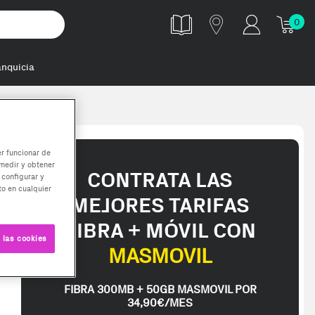
0
anquicia
Cafetera de fi
er funcionar de
medir y obtener
CONTRATA LAS
 configurar y
o en cualquier
MEJORES TARIFAS
FIBRA + MÓVIL CON
 las cookies
MASMOVIL
FIBRA 300MB + 50GB MASMOVIL POR
34,90€/MES
pped in 2-3 working days. Delivery times (3-10 days) might be delayed 