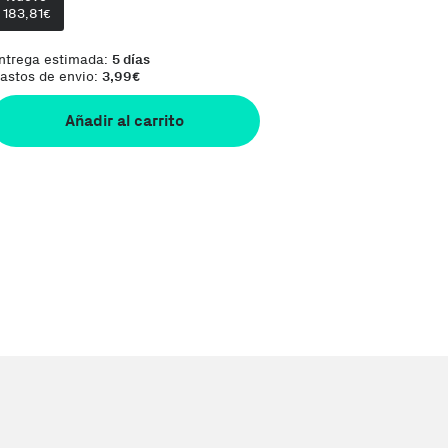
183,81
€
ntrega estimada:
5 días
astos de envio:
3,99
€
Añadir al carrito